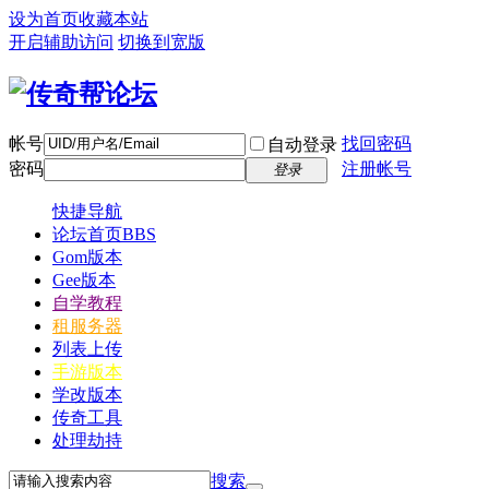
设为首页
收藏本站
开启辅助访问
切换到宽版
帐号
找回密码
自动登录
密码
注册帐号
登录
快捷导航
论坛首页
BBS
Gom版本
Gee版本
自学教程
租服务器
列表上传
手游版本
学改版本
传奇工具
处理劫持
搜索