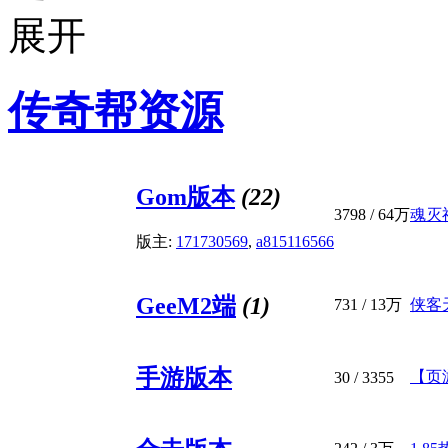
传奇帮资源
Gom版本
(22)
3798
/
64万
魂灭
版主:
171730569
,
a815116566
GeeM2端
(1)
731
/
13万
侠客
手游版本
【页
30
/ 3355