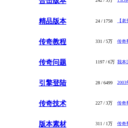
合击版本
242
/
3万
1.8
精品版本
【老登
24
/ 1758
传奇教程
331
/
5万
传奇帮
传奇问题
1197
/
6万
我本
引擎登陆
20
28
/ 6499
传奇技术
227
/
3万
传奇
版本素材
311
/
1万
传奇