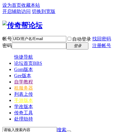
设为首页
收藏本站
开启辅助访问
切换到宽版
帐号
找回密码
自动登录
密码
注册帐号
登录
快捷导航
论坛首页
BBS
Gom版本
Gee版本
自学教程
租服务器
列表上传
手游版本
学改版本
传奇工具
处理劫持
搜索