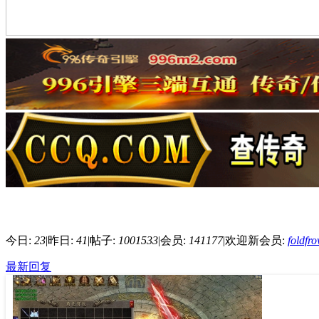
今日:
23
|
昨日:
41
|
帖子:
1001533
|
会员:
141177
|
欢迎新会员:
foldfr
最新回复