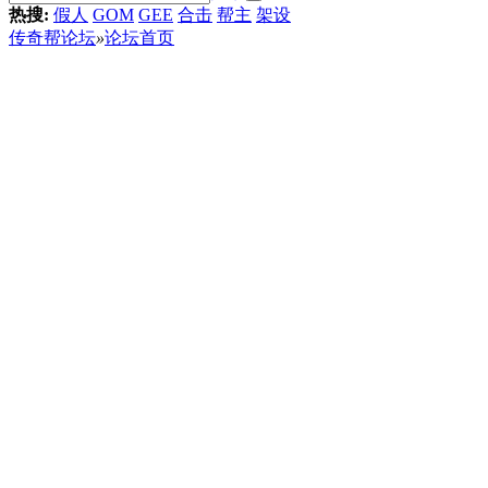
热搜:
假人
GOM
GEE
合击
帮主
架设
传奇帮论坛
»
论坛首页