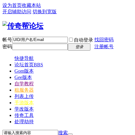
设为首页
收藏本站
开启辅助访问
切换到宽版
帐号
找回密码
自动登录
密码
注册帐号
登录
快捷导航
论坛首页
BBS
Gom版本
Gee版本
自学教程
租服务器
列表上传
手游版本
学改版本
传奇工具
处理劫持
搜索