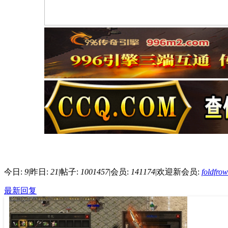
今日:
9
|
昨日:
21
|
帖子:
1001457
|
会员:
141174
|
欢迎新会员:
foldfro
最新回复