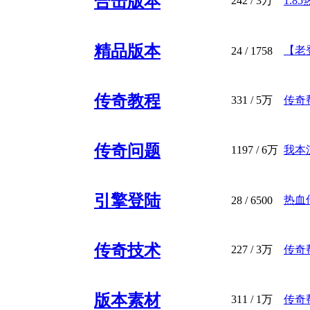
合击版本
242
/
3万
1.8
精品版本
【老登
24
/ 1758
传奇教程
331
/
5万
传奇帮
传奇问题
1197
/
6万
我本
引擎登陆
热血
28
/ 6500
传奇技术
227
/
3万
传奇
版本素材
311
/
1万
传奇