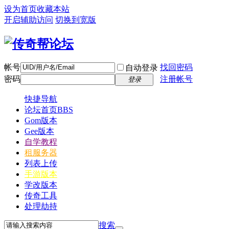
设为首页
收藏本站
开启辅助访问
切换到宽版
帐号
找回密码
自动登录
密码
注册帐号
登录
快捷导航
论坛首页
BBS
Gom版本
Gee版本
自学教程
租服务器
列表上传
手游版本
学改版本
传奇工具
处理劫持
搜索