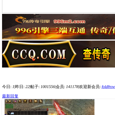
今日:
1
|
昨日:
22
|
帖子:
1001556
|
会员:
141178
|
欢迎新会员:
foldfro
最新回复