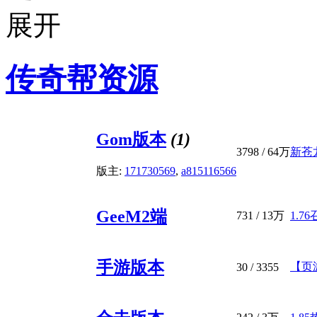
传奇帮资源
Gom版本
(1)
3798
/
64万
新苍
版主:
171730569
,
a815116566
GeeM2端
731
/
13万
1.7
手游版本
【页
30
/ 3355