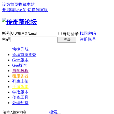
设为首页
收藏本站
开启辅助访问
切换到宽版
帐号
找回密码
自动登录
密码
注册帐号
登录
快捷导航
论坛首页
BBS
Gom版本
Gee版本
自学教程
租服务器
列表上传
手游版本
学改版本
传奇工具
处理劫持
搜索