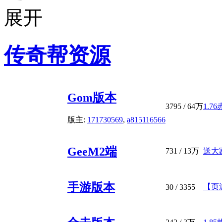
传奇帮资源
Gom版本
3795
/
64万
1.7
版主:
171730569
,
a815116566
GeeM2端
731
/
13万
送大
手游版本
【页
30
/ 3355