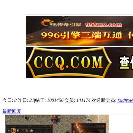
今日:
8
|
昨日:
21
|
帖子:
1001456
|
会员:
141174
|
欢迎新会员:
foldfro
最新回复