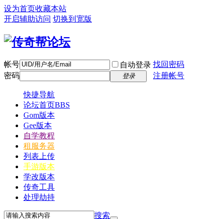
设为首页
收藏本站
开启辅助访问
切换到宽版
帐号
找回密码
自动登录
密码
注册帐号
登录
快捷导航
论坛首页
BBS
Gom版本
Gee版本
自学教程
租服务器
列表上传
手游版本
学改版本
传奇工具
处理劫持
搜索