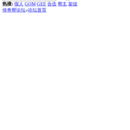
热搜:
假人
GOM
GEE
合击
帮主
架设
传奇帮论坛
»
论坛首页