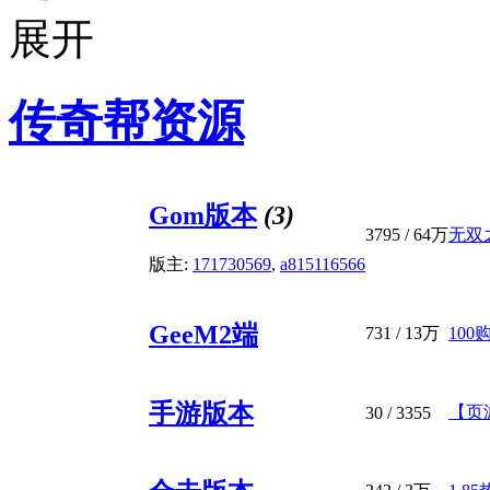
传奇帮资源
Gom版本
(3)
3795
/
64万
无双
版主:
171730569
,
a815116566
GeeM2端
731
/
13万
100
手游版本
【页
30
/ 3355