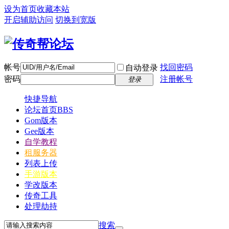
设为首页
收藏本站
开启辅助访问
切换到宽版
帐号
找回密码
自动登录
密码
注册帐号
登录
快捷导航
论坛首页
BBS
Gom版本
Gee版本
自学教程
租服务器
列表上传
手游版本
学改版本
传奇工具
处理劫持
搜索