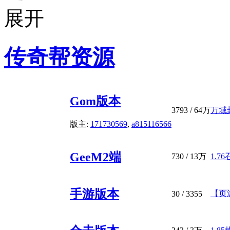
传奇帮资源
Gom版本
3793
/
64万
万域
版主:
171730569
,
a815116566
GeeM2端
730
/
13万
1.7
手游版本
【页
30
/ 3355