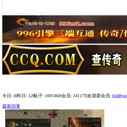
今日:
0
|
昨日:
12
|
帖子:
1001460
|
会员:
141175
|
欢迎新会员:
foldfro
最新回复