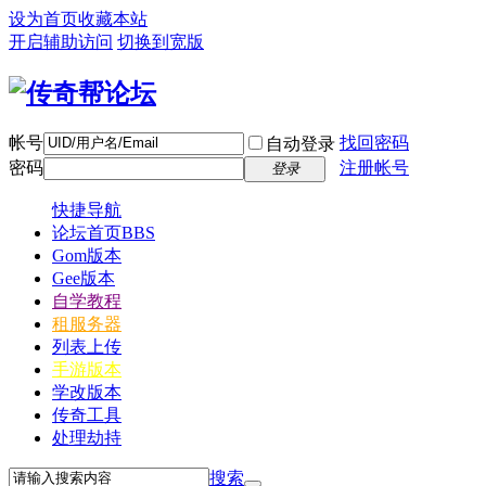
设为首页
收藏本站
开启辅助访问
切换到宽版
帐号
找回密码
自动登录
密码
注册帐号
登录
快捷导航
论坛首页
BBS
Gom版本
Gee版本
自学教程
租服务器
列表上传
手游版本
学改版本
传奇工具
处理劫持
搜索