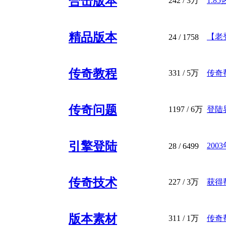
合击版本
242
/
3万
1.8
精品版本
【老登
24
/ 1758
传奇教程
331
/
5万
传奇帮
传奇问题
1197
/
6万
登陆
引擎登陆
20
28
/ 6499
传奇技术
227
/
3万
获得
版本素材
311
/
1万
传奇