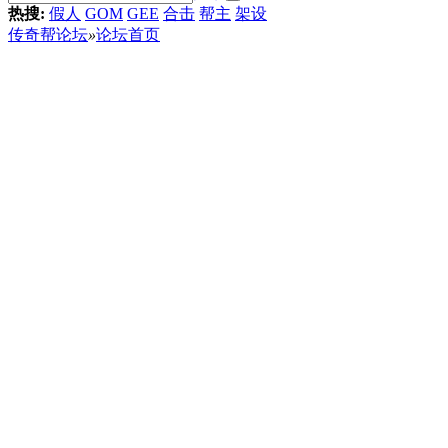
热搜:
假人
GOM
GEE
合击
帮主
架设
传奇帮论坛
»
论坛首页