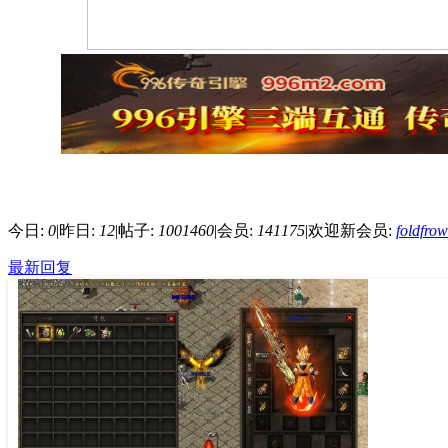
今日:
0
|
昨日:
12
|
帖子:
1001460
|
会员:
141175
|
欢迎新会员:
foldfro
最新回复