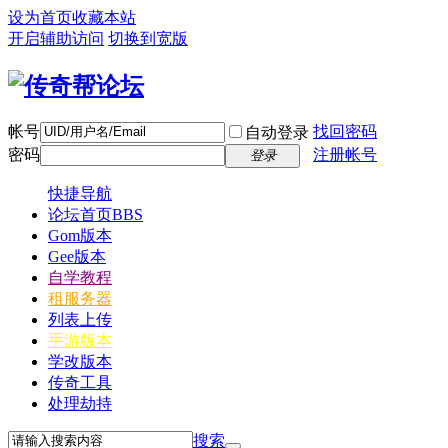
设为首页
收藏本站
开启辅助访问
切换到宽版
帐号
找回密码
自动登录
密码
注册帐号
登录
快捷导航
论坛首页
BBS
Gom版本
Gee版本
自学教程
租服务器
列表上传
手游版本
学改版本
传奇工具
处理劫持
搜索