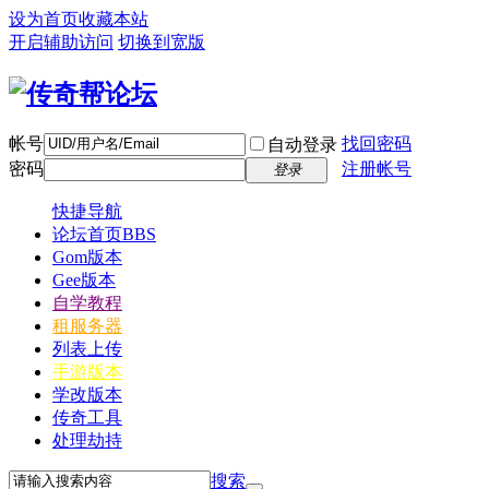
设为首页
收藏本站
开启辅助访问
切换到宽版
帐号
找回密码
自动登录
密码
注册帐号
登录
快捷导航
论坛首页
BBS
Gom版本
Gee版本
自学教程
租服务器
列表上传
手游版本
学改版本
传奇工具
处理劫持
搜索