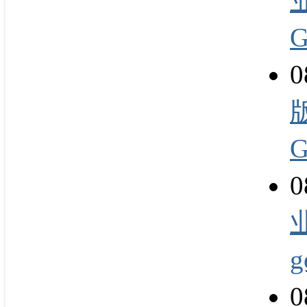
0
0
0