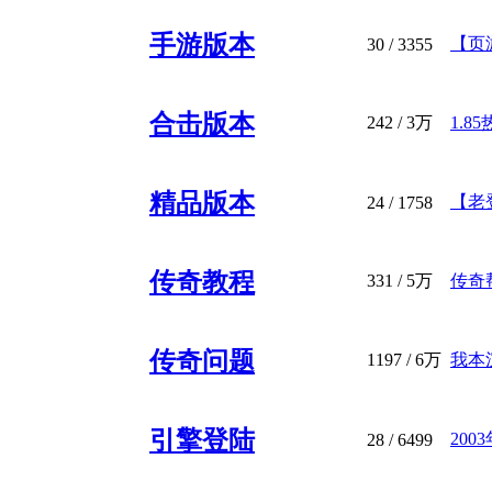
手游版本
【页
30
/ 3355
合击版本
242
/
3万
1.8
精品版本
【老登
24
/ 1758
传奇教程
331
/
5万
传奇帮
传奇问题
1197
/
6万
我本
引擎登陆
20
28
/ 6499