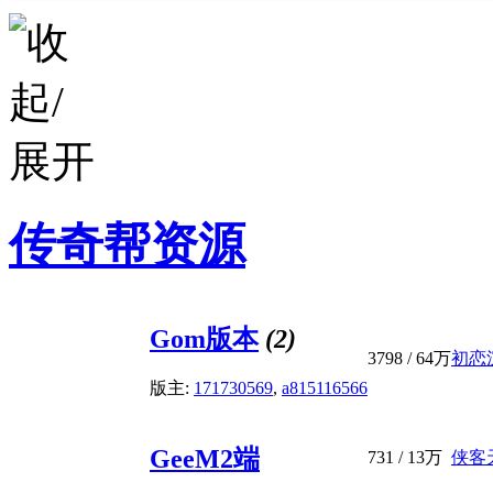
传奇帮资源
Gom版本
(2)
3798
/
64万
初恋
版主:
171730569
,
a815116566
GeeM2端
731
/
13万
侠客