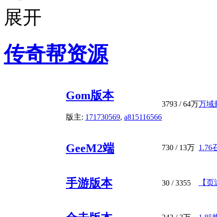
传奇帮资源
Gom版本
3793
/
64万
万域
版主:
171730569
,
a815116566
GeeM2端
730
/
13万
1.7
手游版本
【页
30
/ 3355