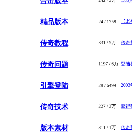
合击版本
242
/
3万
1.8
精品版本
【老登
24
/ 1758
传奇教程
331
/
5万
传奇帮
传奇问题
1197
/
6万
登陆
引擎登陆
20
28
/ 6499
传奇技术
227
/
3万
获得
版本素材
311
/
1万
传奇