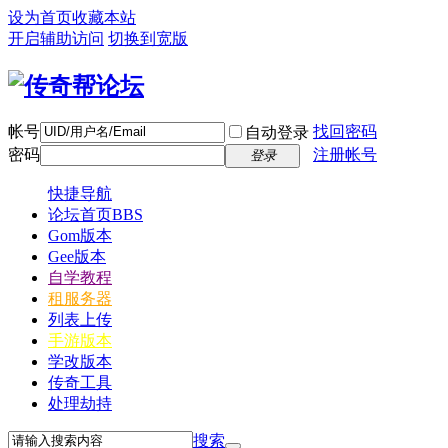
设为首页
收藏本站
开启辅助访问
切换到宽版
帐号
找回密码
自动登录
密码
注册帐号
登录
快捷导航
论坛首页
BBS
Gom版本
Gee版本
自学教程
租服务器
列表上传
手游版本
学改版本
传奇工具
处理劫持
搜索