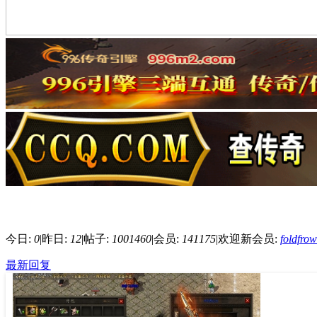
今日:
0
|
昨日:
12
|
帖子:
1001460
|
会员:
141175
|
欢迎新会员:
foldfro
最新回复