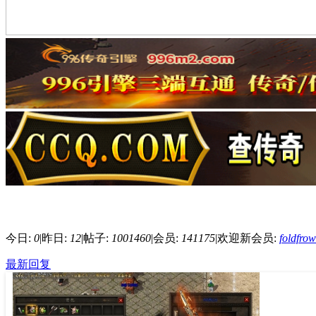
今日:
0
|
昨日:
12
|
帖子:
1001460
|
会员:
141175
|
欢迎新会员:
foldfro
最新回复