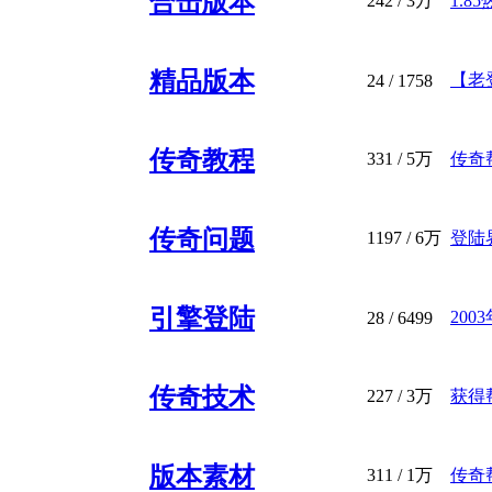
合击版本
242
/
3万
1.8
精品版本
【老登
24
/ 1758
传奇教程
331
/
5万
传奇帮
传奇问题
1197
/
6万
登陆
引擎登陆
20
28
/ 6499
传奇技术
227
/
3万
获得
版本素材
311
/
1万
传奇