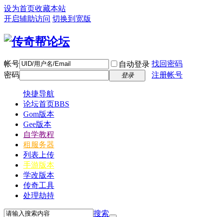
设为首页
收藏本站
开启辅助访问
切换到宽版
帐号
找回密码
自动登录
密码
注册帐号
登录
快捷导航
论坛首页
BBS
Gom版本
Gee版本
自学教程
租服务器
列表上传
手游版本
学改版本
传奇工具
处理劫持
搜索