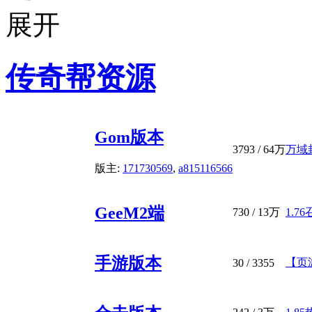
传奇帮资源
Gom版本
3793
/
64万
万域
版主:
171730569
,
a815116566
GeeM2端
730
/
13万
1.7
手游版本
【页
30
/ 3355