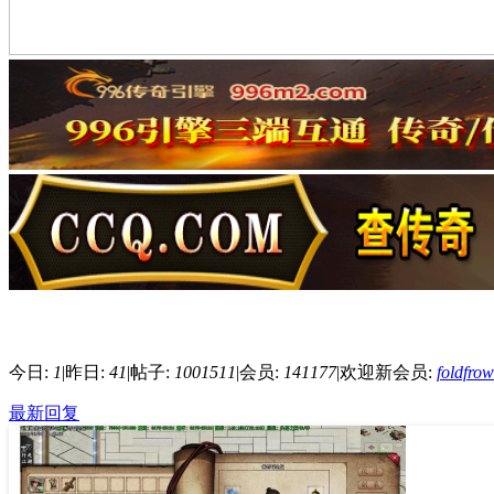
今日:
1
|
昨日:
41
|
帖子:
1001511
|
会员:
141177
|
欢迎新会员:
foldfro
最新回复