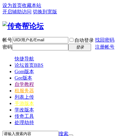
设为首页
收藏本站
开启辅助访问
切换到宽版
帐号
找回密码
自动登录
密码
注册帐号
登录
快捷导航
论坛首页
BBS
Gom版本
Gee版本
自学教程
租服务器
列表上传
手游版本
学改版本
传奇工具
处理劫持
搜索