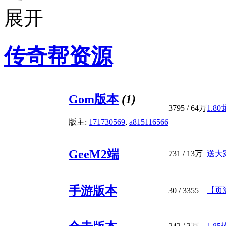
传奇帮资源
Gom版本
(1)
3795
/
64万
1.8
版主:
171730569
,
a815116566
GeeM2端
731
/
13万
送大
手游版本
【页
30
/ 3355