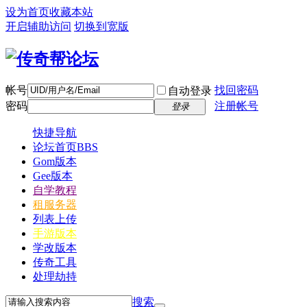
设为首页
收藏本站
开启辅助访问
切换到宽版
帐号
找回密码
自动登录
密码
注册帐号
登录
快捷导航
论坛首页
BBS
Gom版本
Gee版本
自学教程
租服务器
列表上传
手游版本
学改版本
传奇工具
处理劫持
搜索