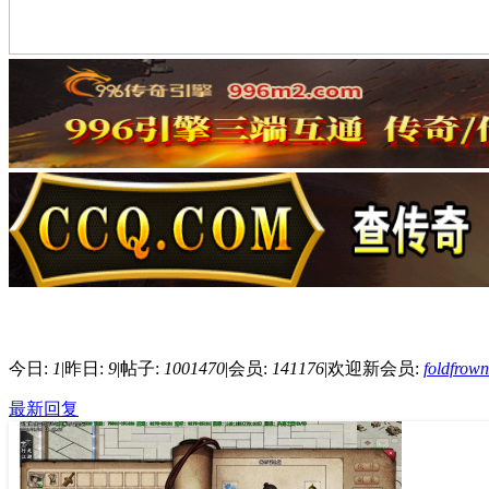
今日:
1
|
昨日:
9
|
帖子:
1001470
|
会员:
141176
|
欢迎新会员:
foldfrow
最新回复