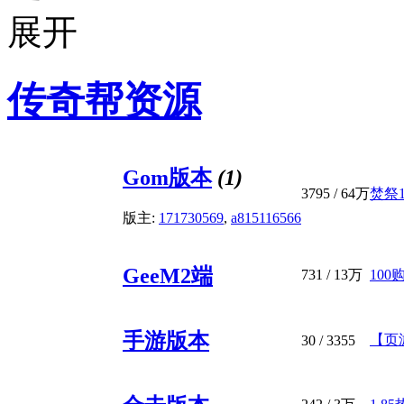
传奇帮资源
Gom版本
(1)
3795
/
64万
焚祭1
版主:
171730569
,
a815116566
GeeM2端
731
/
13万
100
手游版本
【页
30
/ 3355