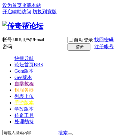
设为首页
收藏本站
开启辅助访问
切换到宽版
帐号
找回密码
自动登录
密码
注册帐号
登录
快捷导航
论坛首页
BBS
Gom版本
Gee版本
自学教程
租服务器
列表上传
手游版本
学改版本
传奇工具
处理劫持
搜索