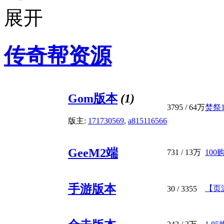
传奇帮资源
Gom版本
(1)
3795
/
64万
焚祭1
版主:
171730569
,
a815116566
GeeM2端
731
/
13万
100
手游版本
【页
30
/ 3355