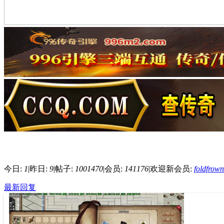
今日:
1
|
昨日:
9
|
帖子:
1001470
|
会员:
141176
|
欢迎新会员:
foldfrow
最新回复