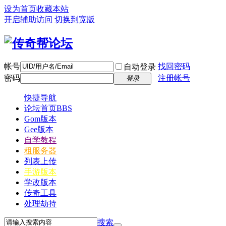
设为首页
收藏本站
开启辅助访问
切换到宽版
帐号
找回密码
自动登录
密码
注册帐号
登录
快捷导航
论坛首页
BBS
Gom版本
Gee版本
自学教程
租服务器
列表上传
手游版本
学改版本
传奇工具
处理劫持
搜索