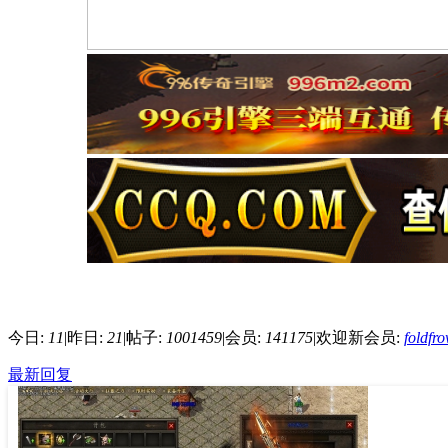
今日:
11
|
昨日:
21
|
帖子:
1001459
|
会员:
141175
|
欢迎新会员:
foldfr
最新回复