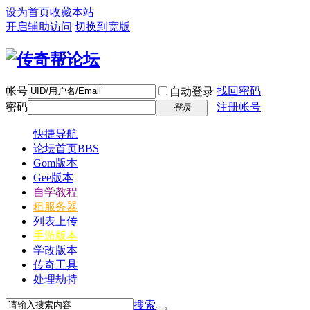
设为首页
收藏本站
开启辅助访问
切换到宽版
帐号
找回密码
自动登录
密码
注册帐号
登录
快捷导航
论坛首页
BBS
Gom版本
Gee版本
自学教程
租服务器
列表上传
手游版本
学改版本
传奇工具
处理劫持
搜索