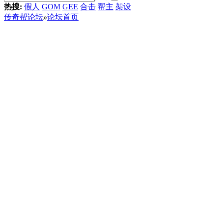
热搜:
假人
GOM
GEE
合击
帮主
架设
传奇帮论坛
»
论坛首页