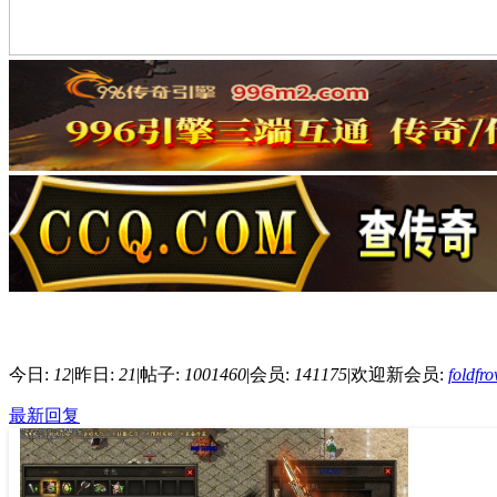
今日:
12
|
昨日:
21
|
帖子:
1001460
|
会员:
141175
|
欢迎新会员:
foldfr
最新回复