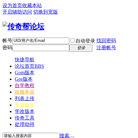
设为首页
收藏本站
开启辅助访问
切换到宽版
帐号
找回密码
自动登录
密码
注册帐号
登录
快捷导航
论坛首页
BBS
Gom版本
Gee版本
自学教程
租服务器
列表上传
手游版本
学改版本
传奇工具
处理劫持
搜索