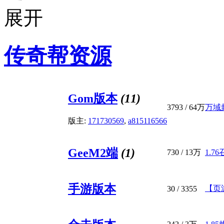
传奇帮资源
Gom版本
(11)
3793
/
64万
万域
版主:
171730569
,
a815116566
GeeM2端
(1)
730
/
13万
1.7
手游版本
【页
30
/ 3355