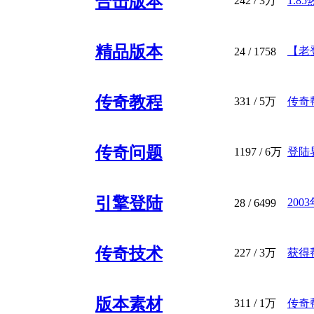
合击版本
242
/
3万
1.8
精品版本
【老登
24
/ 1758
传奇教程
331
/
5万
传奇帮
传奇问题
1197
/
6万
登陆
引擎登陆
20
28
/ 6499
传奇技术
227
/
3万
获得
版本素材
311
/
1万
传奇