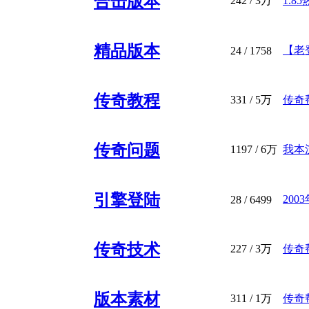
合击版本
242
/
3万
1.8
精品版本
【老登
24
/ 1758
传奇教程
331
/
5万
传奇帮
传奇问题
1197
/
6万
我本
引擎登陆
20
28
/ 6499
传奇技术
227
/
3万
传奇
版本素材
311
/
1万
传奇