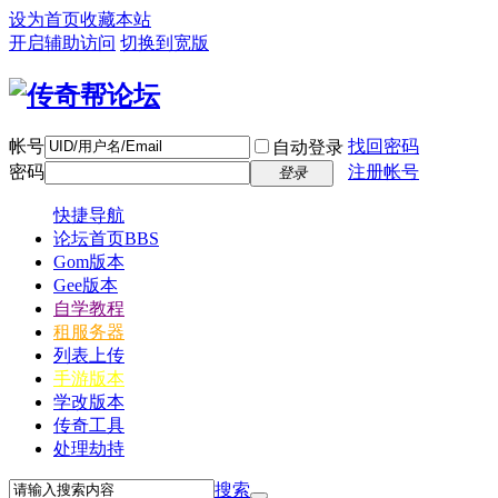
设为首页
收藏本站
开启辅助访问
切换到宽版
帐号
找回密码
自动登录
密码
注册帐号
登录
快捷导航
论坛首页
BBS
Gom版本
Gee版本
自学教程
租服务器
列表上传
手游版本
学改版本
传奇工具
处理劫持
搜索