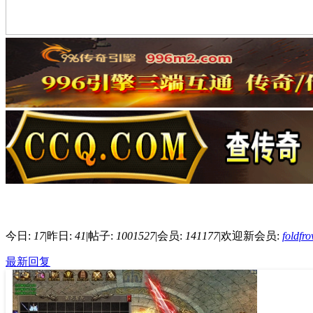
今日:
17
|
昨日:
41
|
帖子:
1001527
|
会员:
141177
|
欢迎新会员:
foldfr
最新回复