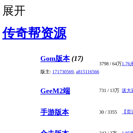
传奇帮资源
Gom版本
(17)
3798
/
64万
1.7
版主:
171730569
,
a815116566
GeeM2端
731
/
13万
送大
手游版本
【页
30
/ 3355