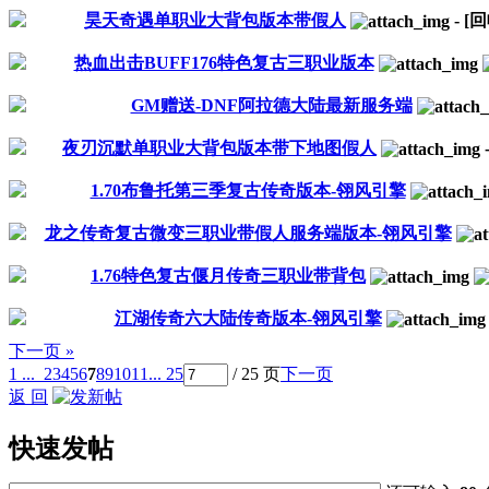
昊天奇遇单职业大背包版本带假人
-
[
热血出击BUFF176特色复古三职业版本
GM赠送-DNF阿拉德大陆最新服务端
夜刃沉默单职业大背包版本带下地图假人
1.70布鲁托第三季复古传奇版本-翎风引擎
龙之传奇复古微变三职业带假人服务端版本-翎风引擎
1.76特色复古偃月传奇三职业带背包
江湖传奇六大陆传奇版本-翎风引擎
下一页 »
1 ...
2
3
4
5
6
7
8
9
10
11
... 25
/ 25 页
下一页
返 回
快速发帖