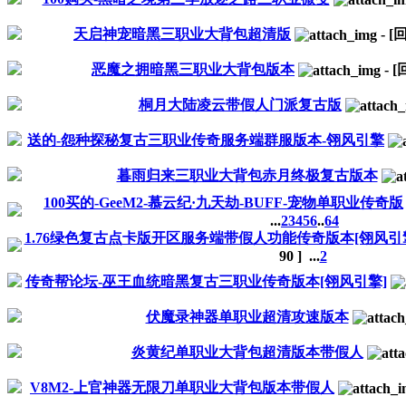
天启神宠暗黑三职业大背包超清版
-
[
恶魔之拥暗黑三职业大背包版本
-
[
桐月大陆凌云带假人门派复古版
送的-怨种探秘复古三职业传奇服务端群服版本-翎风引擎
暮雨归来三职业大背包赤月终极复古版本
100买的-GeeM2-慕云纪·九天劫-BUFF-宠物单职业传奇版
...
2
3
4
5
6
..
64
1.76绿色复古点卡版开区服务端带假人功能传奇版本[翎风引
90
]
...
2
传奇帮论坛-巫王血统暗黑复古三职业传奇版本[翎风引擎]
伏魔录神器单职业超清攻速版本
炎黄纪单职业大背包超清版本带假人
V8M2-上官神器无限刀单职业大背包版本带假人