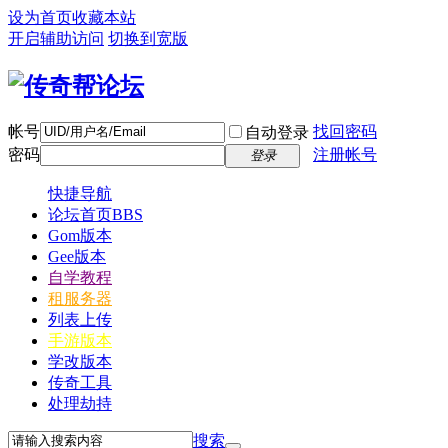
设为首页
收藏本站
开启辅助访问
切换到宽版
帐号
找回密码
自动登录
密码
注册帐号
登录
快捷导航
论坛首页
BBS
Gom版本
Gee版本
自学教程
租服务器
列表上传
手游版本
学改版本
传奇工具
处理劫持
搜索