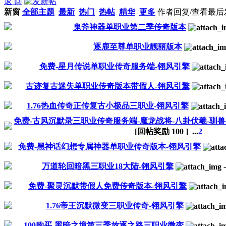
返 回
新窗
全部主题
最新
热门
热帖
精华
更多
作者
回复/查看
最后
鬼斧神器单职业第二季传奇版本
逐鹿至尊单职业靓丽版本
免费-星月传说单职业传奇服务端-翎风引擎
古迹复古迷失单职业传奇版本带假人-翎风引擎
1.76热血传奇正传复古小极品三职业-翎风引擎
免费-古风沉默录三职业传奇服务端-魔龙战将-八卦伏羲-驯兽
[回帖奖励
100
]
...
2
免费-黑神话幻想专属神器单职业传奇版本-翎风引擎
万道轮回暗黑三职业18大陆-翎风引擎
免费-聚灵沉默带假人免费传奇版本-翎风引擎
1.76帝王沉默微变三职业传奇-翎风引擎
100购买-黑暗之境第三季放逐之路三职业微变