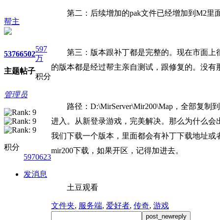
第二：后续增加的pak文件已经增加到M2里
帮主
597
第三：版本跟补丁都是完整的。现在市面上
5376
6502
万
的版本都是经过帮主亲自测试，跟修复的。没有那种
主题
帖子
积分
管理员
路径：D:\MirServer\Mir200\M
进入。从新登录游戏，完美解决。那么为什么会出
我们下载一个版本，里面都会有补丁下载地址或
积分
mir200下载，如果开区，记得加进去。
5970623
发消息
土豆观看
文件夹
,
服务端
,
爱好者
,
传奇
,
游戏
post_newreply