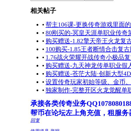
相关帖子
•
帮主106课-更换传奇游戏里面
•
80刚买的-冥皇天涯单职业传
•
购买赠送-1.82擎天帝王火龙
•
100购买-1.85王者断情合击复
•
1.76战火荣耀开战传奇小极品
•
购买赠送-九天神龙传单职业假
•
购买赠送-苍茫大陆·创新大型4
•
设置传奇玩家初始等级、金币
•
独家制作-完整开区火龙觉醒单
承接各类传奇业务QQ107808018
帮币在论坛左上角充值，租服务
回复