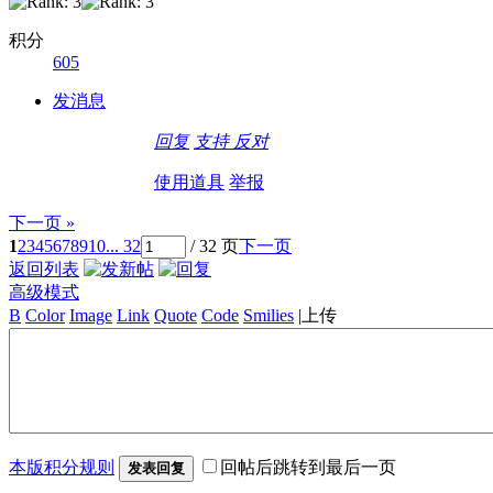
积分
605
发消息
回复
支持
反对
使用道具
举报
下一页 »
1
2
3
4
5
6
7
8
9
10
... 32
/ 32 页
下一页
返回列表
高级模式
B
Color
Image
Link
Quote
Code
Smilies
|
上传
本版积分规则
回帖后跳转到最后一页
发表回复