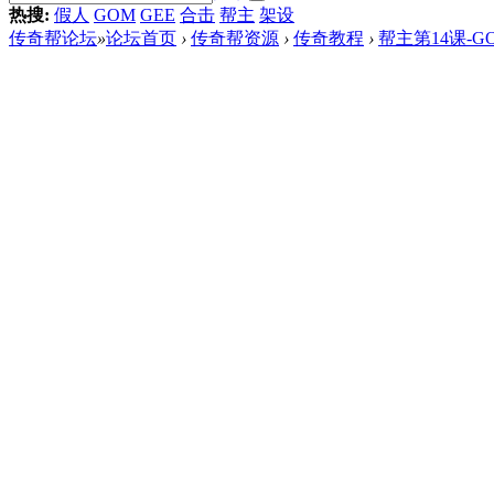
热搜:
假人
GOM
GEE
合击
帮主
架设
传奇帮论坛
»
论坛首页
›
传奇帮资源
›
传奇教程
›
帮主第14课-