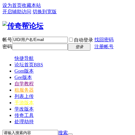
设为首页
收藏本站
开启辅助访问
切换到宽版
帐号
找回密码
自动登录
密码
注册帐号
登录
快捷导航
论坛首页
BBS
Gom版本
Gee版本
自学教程
租服务器
列表上传
手游版本
学改版本
传奇工具
处理劫持
搜索