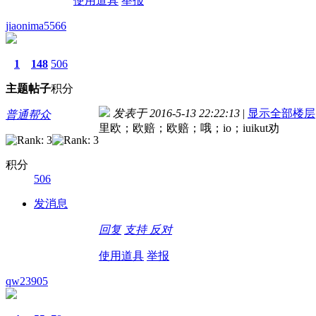
使用道具
举报
jiaonima5566
1
148
506
主题
帖子
积分
发表于 2016-5-13 22:22:13
|
显示全部楼层
普通帮众
里欧；欧赔；欧赔；哦；io；iuikut劝
积分
506
发消息
回复
支持
反对
使用道具
举报
qw23905