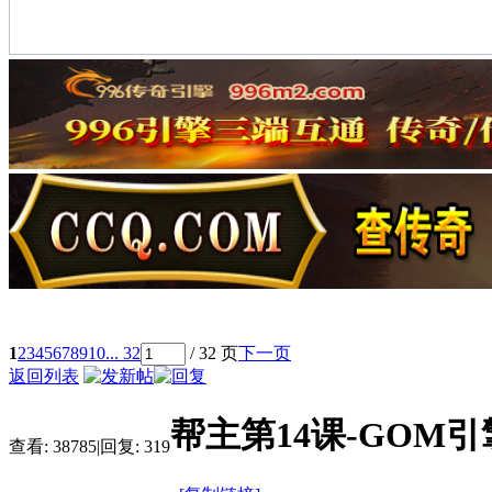
1
2
3
4
5
6
7
8
9
10
... 32
/ 32 页
下一页
返回列表
帮主第14课-GOM
查看:
38785
|
回复:
319