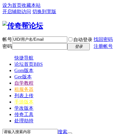
设为首页
收藏本站
开启辅助访问
切换到宽版
帐号
找回密码
自动登录
密码
注册帐号
登录
快捷导航
论坛首页
BBS
Gom版本
Gee版本
自学教程
租服务器
列表上传
手游版本
学改版本
传奇工具
处理劫持
搜索