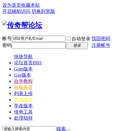
设为首页
收藏本站
开启辅助访问
切换到宽版
帐号
找回密码
自动登录
密码
注册帐号
登录
快捷导航
论坛首页
BBS
Gom版本
Gee版本
自学教程
租服务器
列表上传
手游版本
学改版本
传奇工具
处理劫持
搜索