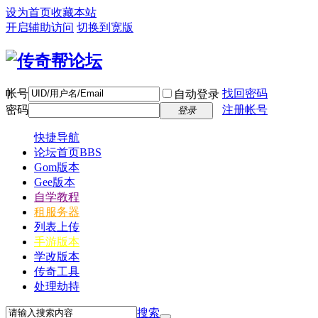
设为首页
收藏本站
开启辅助访问
切换到宽版
帐号
找回密码
自动登录
密码
注册帐号
登录
快捷导航
论坛首页
BBS
Gom版本
Gee版本
自学教程
租服务器
列表上传
手游版本
学改版本
传奇工具
处理劫持
搜索