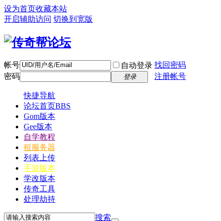
设为首页
收藏本站
开启辅助访问
切换到宽版
帐号
找回密码
自动登录
密码
注册帐号
登录
快捷导航
论坛首页
BBS
Gom版本
Gee版本
自学教程
租服务器
列表上传
手游版本
学改版本
传奇工具
处理劫持
搜索