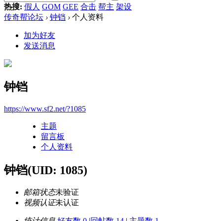
热搜:
假人
GOM
GEE
合击
帮主
架设
传奇帮论坛
›
钟铛
›
个人资料
加为好友
发送消息
钟铛
https://www.sf2.net/?1085
主题
留言板
个人资料
钟铛
(UID: 1085)
邮箱状态
未验证
视频认证
未认证
统计信息
好友数 0
|
回帖数 14
|
主题数 1