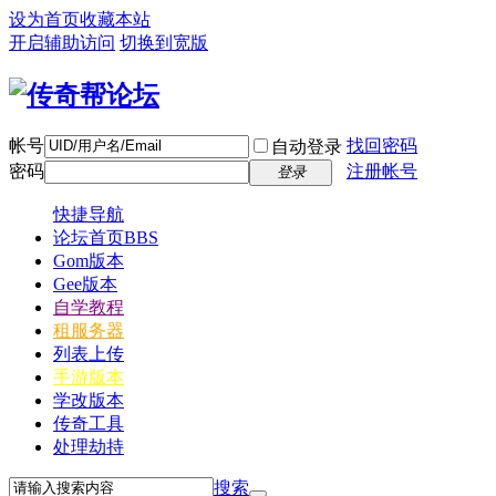
设为首页
收藏本站
开启辅助访问
切换到宽版
帐号
找回密码
自动登录
密码
注册帐号
登录
快捷导航
论坛首页
BBS
Gom版本
Gee版本
自学教程
租服务器
列表上传
手游版本
学改版本
传奇工具
处理劫持
搜索