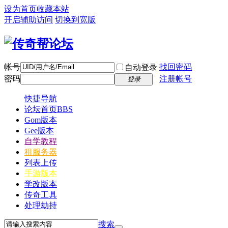
设为首页
收藏本站
开启辅助访问
切换到宽版
帐号
找回密码
自动登录
密码
注册帐号
登录
快捷导航
论坛首页
BBS
Gom版本
Gee版本
自学教程
租服务器
列表上传
手游版本
学改版本
传奇工具
处理劫持
搜索