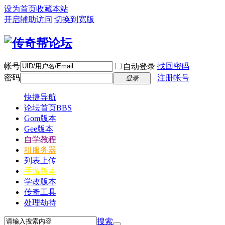
设为首页
收藏本站
开启辅助访问
切换到宽版
帐号
找回密码
自动登录
密码
注册帐号
登录
快捷导航
论坛首页
BBS
Gom版本
Gee版本
自学教程
租服务器
列表上传
手游版本
学改版本
传奇工具
处理劫持
搜索