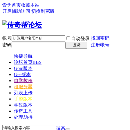
设为首页
收藏本站
开启辅助访问
切换到宽版
帐号
找回密码
自动登录
密码
注册帐号
登录
快捷导航
论坛首页
BBS
Gom版本
Gee版本
自学教程
租服务器
列表上传
手游版本
学改版本
传奇工具
处理劫持
搜索