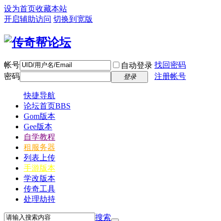
设为首页
收藏本站
开启辅助访问
切换到宽版
帐号
找回密码
自动登录
密码
注册帐号
登录
快捷导航
论坛首页
BBS
Gom版本
Gee版本
自学教程
租服务器
列表上传
手游版本
学改版本
传奇工具
处理劫持
搜索