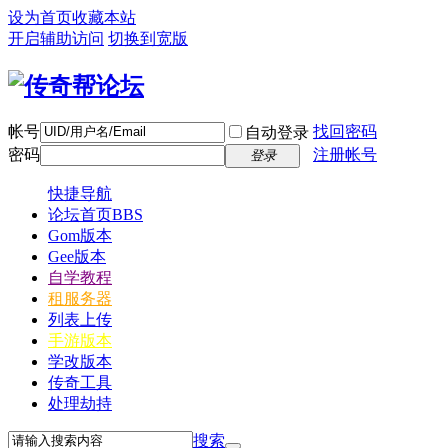
设为首页
收藏本站
开启辅助访问
切换到宽版
帐号
找回密码
自动登录
密码
注册帐号
登录
快捷导航
论坛首页
BBS
Gom版本
Gee版本
自学教程
租服务器
列表上传
手游版本
学改版本
传奇工具
处理劫持
搜索