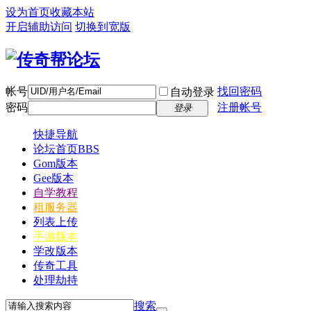
设为首页
收藏本站
开启辅助访问
切换到宽版
帐号
找回密码
自动登录
密码
注册帐号
登录
快捷导航
论坛首页
BBS
Gom版本
Gee版本
自学教程
租服务器
列表上传
手游版本
学改版本
传奇工具
处理劫持
搜索