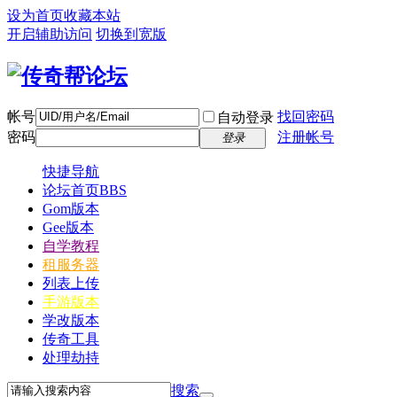
设为首页
收藏本站
开启辅助访问
切换到宽版
帐号
找回密码
自动登录
密码
注册帐号
登录
快捷导航
论坛首页
BBS
Gom版本
Gee版本
自学教程
租服务器
列表上传
手游版本
学改版本
传奇工具
处理劫持
搜索