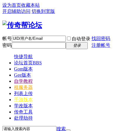
设为首页
收藏本站
开启辅助访问
切换到宽版
帐号
找回密码
自动登录
密码
注册帐号
登录
快捷导航
论坛首页
BBS
Gom版本
Gee版本
自学教程
租服务器
列表上传
手游版本
学改版本
传奇工具
处理劫持
搜索