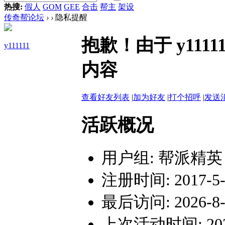
热搜:
假人
GOM
GEE
合击
帮主
架设
传奇帮论坛
›
›
隐私提醒
抱歉！由于 y11
y111111
内容
查看好友列表
|
加为好友
|
打个招呼
|
发送
活跃概况
用户组:
帮派精英
注册时间: 2017-5-3
最后访问: 2026-8-9
上次活动时间: 2026-