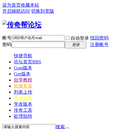
设为首页
收藏本站
开启辅助访问
切换到宽版
帐号
找回密码
自动登录
密码
注册帐号
登录
快捷导航
论坛首页
BBS
Gom版本
Gee版本
自学教程
租服务器
列表上传
手游版本
学改版本
传奇工具
处理劫持
搜索