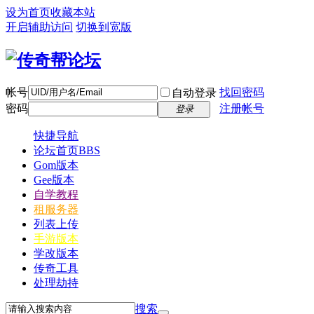
设为首页
收藏本站
开启辅助访问
切换到宽版
帐号
找回密码
自动登录
密码
注册帐号
登录
快捷导航
论坛首页
BBS
Gom版本
Gee版本
自学教程
租服务器
列表上传
手游版本
学改版本
传奇工具
处理劫持
搜索