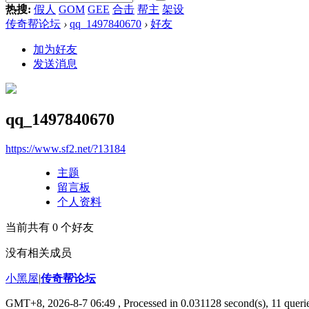
热搜:
假人
GOM
GEE
合击
帮主
架设
传奇帮论坛
›
qq_1497840670
›
好友
加为好友
发送消息
qq_1497840670
https://www.sf2.net/?13184
主题
留言板
个人资料
当前共有
0
个好友
没有相关成员
小黑屋
|
传奇帮论坛
GMT+8, 2026-8-7 06:49
, Processed in 0.031128 second(s), 11 querie