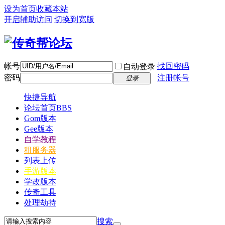
设为首页
收藏本站
开启辅助访问
切换到宽版
帐号
找回密码
自动登录
密码
注册帐号
登录
快捷导航
论坛首页
BBS
Gom版本
Gee版本
自学教程
租服务器
列表上传
手游版本
学改版本
传奇工具
处理劫持
搜索