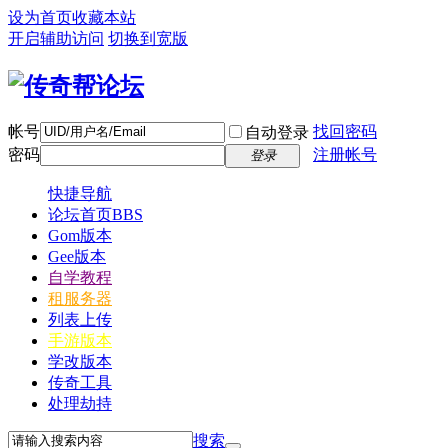
设为首页
收藏本站
开启辅助访问
切换到宽版
帐号
找回密码
自动登录
密码
注册帐号
登录
快捷导航
论坛首页
BBS
Gom版本
Gee版本
自学教程
租服务器
列表上传
手游版本
学改版本
传奇工具
处理劫持
搜索