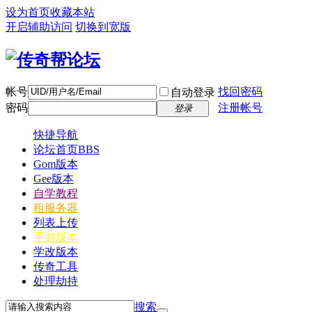
设为首页
收藏本站
开启辅助访问
切换到宽版
帐号
找回密码
自动登录
密码
注册帐号
登录
快捷导航
论坛首页
BBS
Gom版本
Gee版本
自学教程
租服务器
列表上传
手游版本
学改版本
传奇工具
处理劫持
搜索