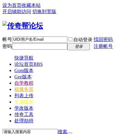
设为首页
收藏本站
开启辅助访问
切换到宽版
帐号
找回密码
自动登录
密码
注册帐号
登录
快捷导航
论坛首页
BBS
Gom版本
Gee版本
自学教程
租服务器
列表上传
手游版本
学改版本
传奇工具
处理劫持
搜索