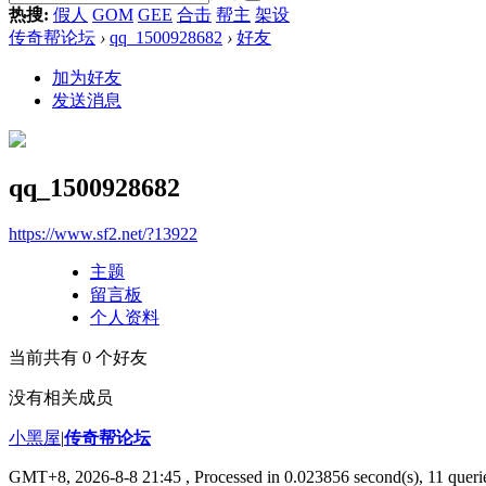
热搜:
假人
GOM
GEE
合击
帮主
架设
传奇帮论坛
›
qq_1500928682
›
好友
加为好友
发送消息
qq_1500928682
https://www.sf2.net/?13922
主题
留言板
个人资料
当前共有
0
个好友
没有相关成员
小黑屋
|
传奇帮论坛
GMT+8, 2026-8-8 21:45
, Processed in 0.023856 second(s), 11 querie