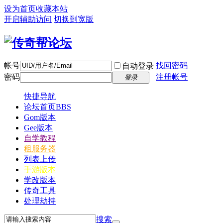
设为首页
收藏本站
开启辅助访问
切换到宽版
帐号
找回密码
自动登录
密码
注册帐号
登录
快捷导航
论坛首页
BBS
Gom版本
Gee版本
自学教程
租服务器
列表上传
手游版本
学改版本
传奇工具
处理劫持
搜索