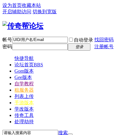
设为首页
收藏本站
开启辅助访问
切换到宽版
帐号
找回密码
自动登录
密码
注册帐号
登录
快捷导航
论坛首页
BBS
Gom版本
Gee版本
自学教程
租服务器
列表上传
手游版本
学改版本
传奇工具
处理劫持
搜索