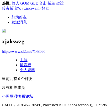
热搜:
假人
GOM
GEE
合击
帮主
架设
传奇帮论坛
›
xjakswzg
›
好友
加为好友
发送消息
xjakswzg
https://www.sf2.net/?143096
主题
留言板
个人资料
当前共有
0
个好友
没有相关成员
小黑屋
|
传奇帮论坛
GMT+8, 2026-8-7 20:49
, Processed in 0.032724 second(s), 11 querie