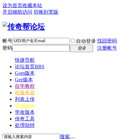
设为首页
收藏本站
开启辅助访问
切换到宽版
帐号
找回密码
自动登录
密码
注册帐号
登录
快捷导航
论坛首页
BBS
Gom版本
Gee版本
自学教程
租服务器
列表上传
手游版本
学改版本
传奇工具
处理劫持
搜索