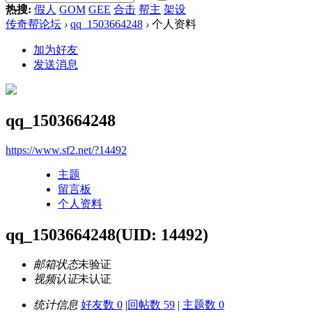
热搜:
假人
GOM
GEE
合击
帮主
架设
传奇帮论坛
›
qq_1503664248
›
个人资料
加为好友
发送消息
qq_1503664248
https://www.sf2.net/?14492
主题
留言板
个人资料
qq_1503664248
(UID: 14492)
邮箱状态
未验证
视频认证
未认证
统计信息
好友数 0
|
回帖数 59
|
主题数 0