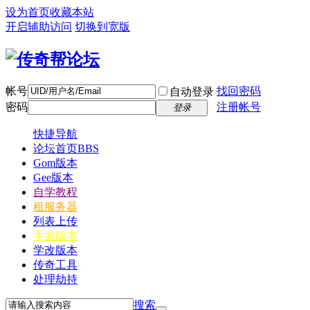
设为首页
收藏本站
开启辅助访问
切换到宽版
帐号
找回密码
自动登录
密码
注册帐号
登录
快捷导航
论坛首页
BBS
Gom版本
Gee版本
自学教程
租服务器
列表上传
手游版本
学改版本
传奇工具
处理劫持
搜索