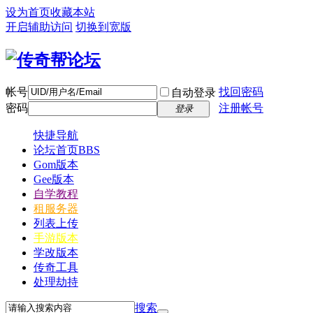
设为首页
收藏本站
开启辅助访问
切换到宽版
帐号
找回密码
自动登录
密码
注册帐号
登录
快捷导航
论坛首页
BBS
Gom版本
Gee版本
自学教程
租服务器
列表上传
手游版本
学改版本
传奇工具
处理劫持
搜索