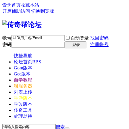
设为首页
收藏本站
开启辅助访问
切换到宽版
帐号
找回密码
自动登录
密码
注册帐号
登录
快捷导航
论坛首页
BBS
Gom版本
Gee版本
自学教程
租服务器
列表上传
手游版本
学改版本
传奇工具
处理劫持
搜索