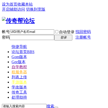
设为首页
收藏本站
开启辅助访问
切换到宽版
帐号
找回密码
自动登录
密码
注册帐号
登录
快捷导航
论坛首页
BBS
Gom版本
Gee版本
自学教程
租服务器
列表上传
手游版本
学改版本
传奇工具
处理劫持
搜索