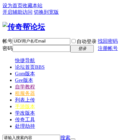
设为首页
收藏本站
开启辅助访问
切换到宽版
帐号
找回密码
自动登录
密码
注册帐号
登录
快捷导航
论坛首页
BBS
Gom版本
Gee版本
自学教程
租服务器
列表上传
手游版本
学改版本
传奇工具
处理劫持
搜索