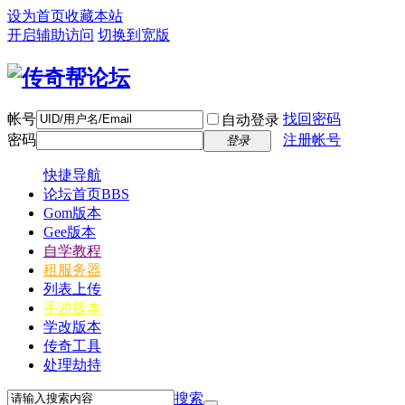
设为首页
收藏本站
开启辅助访问
切换到宽版
帐号
找回密码
自动登录
密码
注册帐号
登录
快捷导航
论坛首页
BBS
Gom版本
Gee版本
自学教程
租服务器
列表上传
手游版本
学改版本
传奇工具
处理劫持
搜索