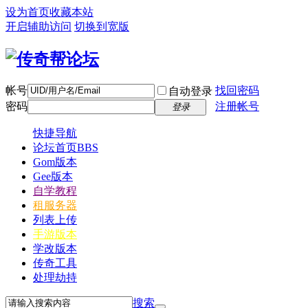
设为首页
收藏本站
开启辅助访问
切换到宽版
帐号
找回密码
自动登录
密码
注册帐号
登录
快捷导航
论坛首页
BBS
Gom版本
Gee版本
自学教程
租服务器
列表上传
手游版本
学改版本
传奇工具
处理劫持
搜索